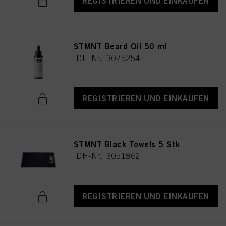
REGISTRIEREN UND EINKAUFEN
Website und in anderen (Dritt-)Medien über die Ihnen oder Ihrem Haushalt
zugewiesenen Endgeräte Werbung anzuzeigen, die für Sie interessant sein
könnte (z. B. auf der Grundlage Ihrer ermittelten Interessen), sowie um den
Erfolg von Werbekampagnen zu messen und zu optimieren.
STMNT Beard Oil 50 ml
Weitere Informationen zur Verarbeitung Ihrer Daten finden Sie in unserer in
IDH-Nr. 3075254
der Fußzeile verlinkten Datenschutzerklärung (Abschnitt "Cookies, Pixel,
Fingerprints und ähnliche Technologien"). Sie können Ihre Einwilligung
jederzeit mit Wirkung für die Zukunft widerrufen, indem Sie Cookies auf
unserer Website in den "Cookie-Einstellungen" deaktivieren, zu denen sich in
der Fußzeile ein Link befindet. Weitere Informationen zu den auf dieser
REGISTRIEREN UND EINKAUFEN
Website verwendeten Cookies, insbesondere zu deren Speicherdauer, finden
Sie in den detaillierten Informationen zu den einzelnen Cookies, die Sie
durch Klicken auf "Anpassen" unten aufrufen können.
Wenn Sie auf "Anpassen" klicken, werden Ihnen weitere Informationen über
STMNT Black Towels 5 Stk
die Verarbeitung Ihrer Daten / die Verwendung von Cookies angezeigt und sie
können dies für einen oder mehrere der oben genannten Zwecke zulassen.
IDH-Nr. 3051862
Wenn Sie auf "Allen zustimmen" klicken, stimmen Sie der Verwendung von
Cookies sowie der Verarbeitung Ihrer personenbezogenen Daten für alle oben
genannten Zwecke zu. Wenn Sie auf "Ablehnen" klicken, werden nur Cookies
verwendet, die technisch notwendig sind, um Ihnen diese Website zur
REGISTRIEREN UND EINKAUFEN
Verfügung zu stellen.