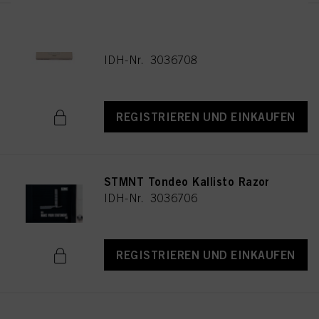
genannten Zwecke zu. Wenn Sie auf "Ablehnen" klicken, werden nur Cookies
verwendet, die technisch notwendig sind, um Ihnen diese Website zur
STMNT Tondeo Kallisto Razor
Verfügung zu stellen.
Blades
IDH-Nr. 3036708
REGISTRIEREN UND EINKAUFEN
STMNT Tondeo Kallisto Razor
IDH-Nr. 3036706
REGISTRIEREN UND EINKAUFEN