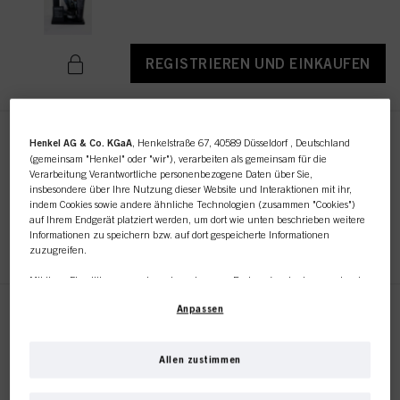
REGISTRIEREN UND EINKAUFEN
STMNT Card Holder
Henkel AG & Co. KGaA
, Henkelstraße 67, 40589 Düsseldorf , Deutschland
(gemeinsam "Henkel" oder "wir"), verarbeiten als gemeinsam für die
IDH-Nr. 2608504
Verarbeitung Verantwortliche personenbezogene Daten über Sie,
insbesondere über Ihre Nutzung dieser Website und Interaktionen mit ihr,
indem Cookies sowie andere ähnliche Technologien (zusammen "Cookies")
auf Ihrem Endgerät platziert werden, um dort wie unten beschrieben weitere
REGISTRIEREN UND EINKAUFEN
Informationen zu speichern bzw. auf dort gespeicherte Informationen
zuzugreifen.
Mit Ihrer Einwilligung werden wir und unsere Partner (auch als separate oder
gemeinsam Verantwortliche, wie in unserer in der Fußzeile verlinkten
Anpassen
Datenschutzerklärung im Abschnitt "Cookies, Pixel, Fingerprints und ähnliche
STMNT Papier Tüte 25 Stk
Technologien" angegeben) zudem Cookies verwenden und Ihre
IDH-Nr. 3031464
personenbezogenen Daten verarbeiten, um
die Leistung dieser Website zu
messen und zu optimieren, um Ihnen Funktionalitäten zur Verbesserung
Allen zustimmen
Ihrer Nutzung dieser Website zur Verfügung zu stellen, und/oder um unser
Dieser Online-Shop richtet
Marketing zu personalisieren
. Wir werden Ihre Nutzung dieser Website sowie