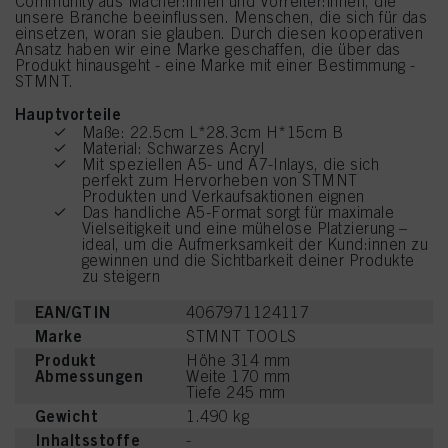
Community aus Macher:innen und Vorreiter:innen, die
unsere Branche beeinflussen. Menschen, die sich für das
einsetzen, woran sie glauben. Durch diesen kooperativen
Ansatz haben wir eine Marke geschaffen, die über das
Produkt hinausgeht - eine Marke mit einer Bestimmung -
STMNT.
Hauptvorteile
Maße: 22.5cm L*28.3cm H*15cm B
Material: Schwarzes Acryl
Mit speziellen A5- und A7-Inlays, die sich
perfekt zum Hervorheben von STMNT
Produkten und Verkaufsaktionen eignen
Das handliche A5-Format sorgt für maximale
Vielseitigkeit und eine mühelose Platzierung –
ideal, um die Aufmerksamkeit der Kund:innen zu
gewinnen und die Sichtbarkeit deiner Produkte
zu steigern
EAN/GTIN
4067971124117
Marke
STMNT TOOLS
Produkt
Höhe 314 mm
Abmessungen
Weite 170 mm
Tiefe 245 mm
Gewicht
1.490 kg
Inhaltsstoffe
-