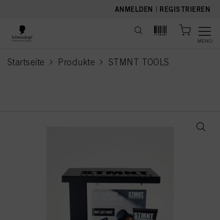
text.skipToContent
text.skipToNavigation
ANMELDEN
|
REGISTRIEREN
MENÜ
Startseite
Produkte
STMNT TOOLS
current page