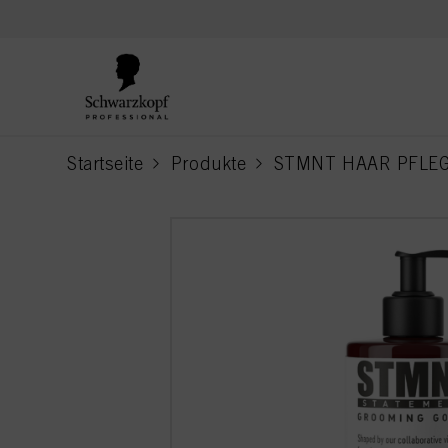
text.skipToContent
text.skipToNavigation
Startseite
Produkte
STMNT HAAR PFLE
current page