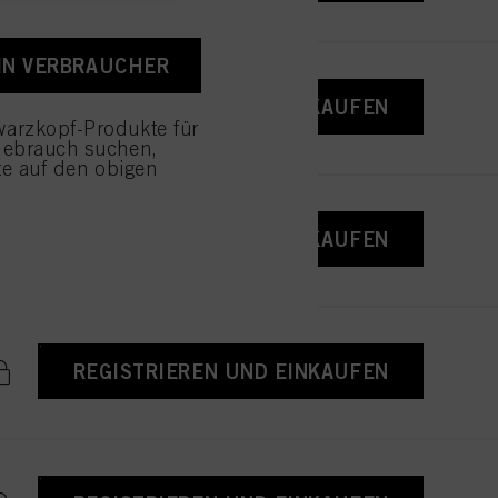
rklärung (Abschnitt
 die Zukunft widerrufen,
EIN VERBRAUCHER
in Link befindet. Weitere
den detaillierten
REGISTRIEREN UND EINKAUFEN
arzkopf-Produkte für
Gebrauch suchen,
wendung von Cookies
tte auf den obigen
ustimmen" klicken,
enannten Zwecke zu. Wenn
r Verfügung zu stellen.
REGISTRIEREN UND EINKAUFEN
REGISTRIEREN UND EINKAUFEN