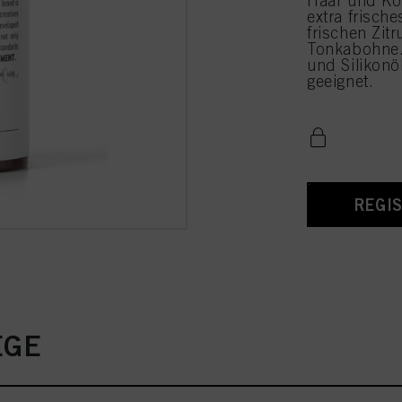
Haar und Kop
extra frisch
frischen Zit
Tonkabohne. 
und Silikonö
geeignet.
REGI
EGE