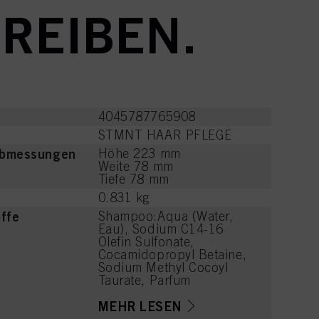
REIBEN.
4045787765908
STMNT HAAR PFLEGE
Abmessungen
Höhe 223 mm
Weite 78 mm
Tiefe 78 mm
0.831 kg
offe
Shampoo:Aqua (Water,
Eau), Sodium C14-16
Olefin Sulfonate,
Cocamidopropyl Betaine,
Sodium Methyl Cocoyl
Taurate, Parfum
(Fragrance), Sodium
Chloride, PEG-7 Glyceryl
MEHR LESEN
Cocoate, PEG-120 Methyl