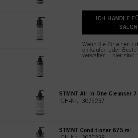
Werbekampagnen zu me
Weitere Informationen 
"Cookies, Pixel, Finger
ICH HANDLE F
STMNT All-In-One Cleanser 8
indem Sie Cookies auf 
SALON
IDH-Nr. 3075235
Informationen zu den a
Informationen zu den e
Wenn Sie auf "Anpassen
Wenn Sie für einen Fr
angezeigt und sie könn
einkaufen oder Beste
stimmen Sie der Verwe
verwalten – hier sind S
STMNT Shampoo 300 ml
Sie auf "Ablehnen" kli
IDH-Nr. 3075252
STMNT All-In-One Cleanser 7
IDH-Nr. 3075237
STMNT Conditioner 675 ml
IDH-Nr. 3075238