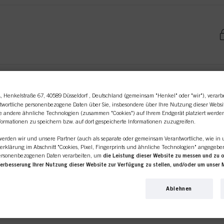
ml
A
, Henkelstraße 67, 40589 Düsseldorf , Deutschland (gemeinsam "Henkel" oder "wir"), verarb
twortliche personenbezogene Daten über Sie, insbesondere über Ihre Nutzung dieser Websi
ie andere ähnliche Technologien (zusammen "Cookies") auf Ihrem Endgerät platziert werde
formationen zu speichern bzw. auf dort gespeicherte Informationen zuzugreifen.
00 ml
 werden wir und unsere Partner (auch als separate oder gemeinsam Verantwortliche, wie in 
erklärung im Abschnitt "Cookies, Pixel, Fingerprints und ähnliche Technologien" angegeb
ersonenbezogenen Daten verarbeiten, um
die Leistung dieser Website zu messen und zu 
Verbesserung Ihrer Nutzung dieser Website zur Verfügung zu stellen, und/oder um unser 
erden Ihre Nutzung dieser Website sowie Ihre geschäftlichen Interaktionen mit uns (bzw. s
line-Shop richtet sich ausschl
 analysieren und auf dieser Grundlage Ihre Käufe unserer Produkte auf Websites Dritter nach
Ablehnen
rnehmen pflegen und individuelle Profile über Sie erstellen, die mit Daten angereichert 
bsites bezogen werden. Wir verwenden diese Profile zum Zweck der Personalisierung unse
Friseursalons / -unternehmen.
 auf dieser Website und in anderen (Dritt-)Medien über die Ihnen oder Ihrem Haushalt z
 für Sie interessant sein könnte (z. B. auf der Grundlage Ihrer ermittelten Interessen), so