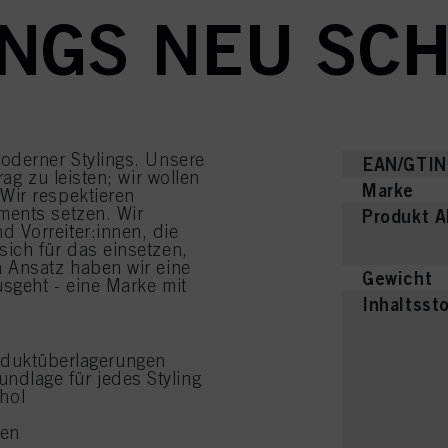
NGS NEU SCH
oderner Stylings. Unsere
EAN/GTIN
ag zu leisten; wir wollen
Marke
Wir respektieren
ments setzen. Wir
Produkt 
 Vorreiter:innen, die
ich für das einsetzen,
n Ansatz haben wir eine
Gewicht
sgeht - eine Marke mit
Inhaltsst
oduktüberlagerungen
rundlage für jedes Styling
hol
len