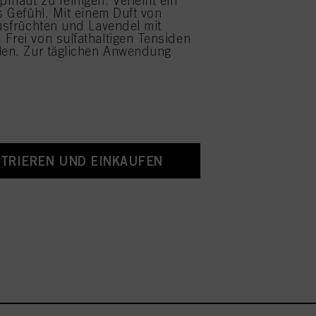
fhaut zu reinigen. Verleiht ein
es Gefühl. Mit einem Duft von
rusfrüchten und Lavendel mit
Frei von sulfathaltigen Tensiden
len. Zur täglichen Anwendung
STRIEREN UND EINKAUFEN