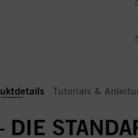
ent tab:
uktdetails
Tutorials & Anleit
– DIE STANDA