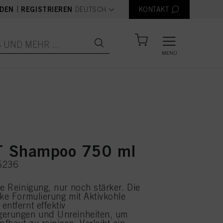
text.language
|
DEN
REGISTRIEREN
DEUTSCH
KONTAKT
MENÜ
 Shampoo 750 ml
5236
he Reinigung, nur noch stärker. Die
rke Formulierung mit Aktivkohle
entfernt effektiv
gerungen und Unreinheiten, um