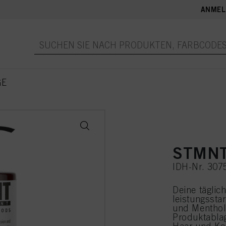
ANMEL
GE
STMNT
IDH-Nr. 307
Deine täglic
leistungssta
und Menthol 
Produktabla