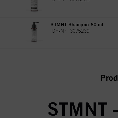
STMNT Shampoo 80 ml
IDH-Nr. 3075239
curr
Prod
STMNT 