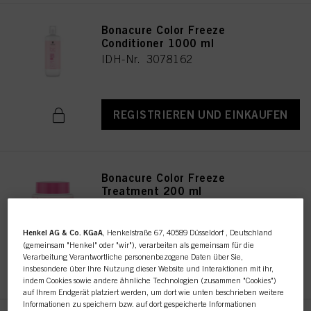
Bonacure Color Freeze
Conditioner 1000 ml
IDH-Nr. 3078162
REGISTRIEREN UND EINKAUFEN
Bonacure Color Freeze
Treatment 200 ml
IDH-Nr. 3078185
Henkel AG & Co. KGaA
, Henkelstraße 67, 40589 Düsseldorf , Deutschland
(gemeinsam "Henkel" oder "wir"), verarbeiten als gemeinsam für die
Verarbeitung Verantwortliche personenbezogene Daten über Sie,
REGISTRIEREN UND EINKAUFEN
insbesondere über Ihre Nutzung dieser Website und Interaktionen mit ihr,
indem Cookies sowie andere ähnliche Technologien (zusammen "Cookies")
auf Ihrem Endgerät platziert werden, um dort wie unten beschrieben weitere
Informationen zu speichern bzw. auf dort gespeicherte Informationen