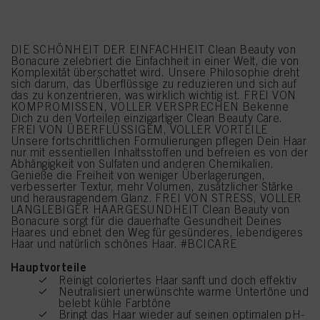
DIE SCHÖNHEIT DER EINFACHHEIT Clean Beauty von
Bonacure zelebriert die Einfachheit in einer Welt, die von
Komplexität überschattet wird. Unsere Philosophie dreht
sich darum, das Überflüssige zu reduzieren und sich auf
das zu konzentrieren, was wirklich wichtig ist. FREI VON
KOMPROMISSEN, VOLLER VERSPRECHEN Bekenne
Dich zu den Vorteilen einzigartiger Clean Beauty Care.
FREI VON ÜBERFLÜSSIGEM, VOLLER VORTEILE
Unsere fortschrittlichen Formulierungen pflegen Dein Haar
nur mit essentiellen Inhaltsstoffen und befreien es von der
Abhängigkeit von Sulfaten und anderen Chemikalien.
Genieße die Freiheit von weniger Überlagerungen,
verbesserter Textur, mehr Volumen, zusätzlicher Stärke
und herausragendem Glanz. FREI VON STRESS, VOLLER
LANGLEBIGER HAARGESUNDHEIT Clean Beauty von
Bonacure sorgt für die dauerhafte Gesundheit Deines
Haares und ebnet den Weg für gesünderes, lebendigeres
Haar und natürlich schönes Haar. #BCICARE
Hauptvorteile
Reinigt coloriertes Haar sanft und doch effektiv
Neutralisiert unerwünschte warme Untertöne und
belebt kühle Farbtöne
Bringt das Haar wieder auf seinen optimalen pH-