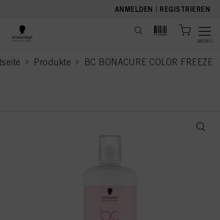
text.skipToContent
text.skipToNavigation
ANMELDEN
|
REGISTRIEREN
MENÜ
tseite
Produkte
BC BONACURE COLOR FREEZE
current page