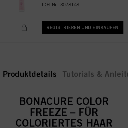
IDH-Nr. 3078148
REGISTRIEREN UND EINKAUFEN
current tab:
Produktdetails
Tutorials & Anlei
BONACURE COLOR
FREEZE – FÜR
COLORIERTES HAAR