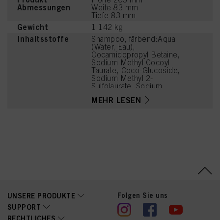
Abmessungen
Weite 83 mm
Tiefe 83 mm
Gewicht
1.142 kg
Inhaltsstoffe
Shampoo, färbend:Aqua
(Water, Eau),
Cocamidopropyl Betaine,
Sodium Methyl Cocoyl
Taurate, Coco-Glucoside,
Sodium Methyl 2-
Sulfolaurate, Sodium
Chloride, PEG-7 Glyceryl
MEHR LESEN
Cocoate, Caprylyl/Capryl
Glucoside, Parfum
(Fragrance), Citric Acid,
Sodium Benzoate, PEG-
40 Hydrogenated Castor
Oil, Coconut Acid, PEG-
120 Methyl Glucose
Dioleate, Disodium 2-
Sulfolaurate, Guar
Hydroxypropyltrimonium
Chloride, Hydrogenated
Castor Oil, Hydroxypropyl
Folgen Sie uns
UNSERE PRODUKTE
Guar
Hydroxypropyltrimonium
SUPPORT
Chloride, Acid Violet 43,
RECHTLICHES
Sodium Sulfate,