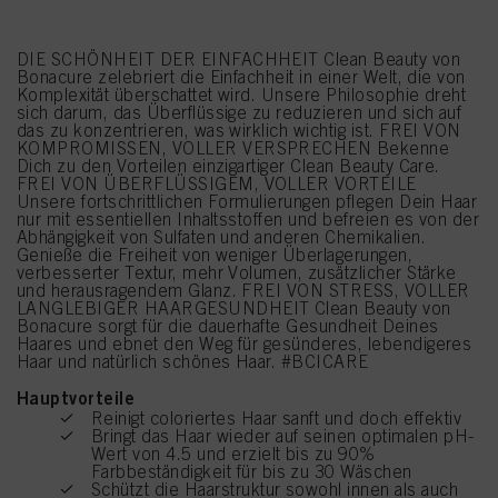
DIE SCHÖNHEIT DER EINFACHHEIT Clean Beauty von
Bonacure zelebriert die Einfachheit in einer Welt, die von
Komplexität überschattet wird. Unsere Philosophie dreht
sich darum, das Überflüssige zu reduzieren und sich auf
das zu konzentrieren, was wirklich wichtig ist. FREI VON
KOMPROMISSEN, VOLLER VERSPRECHEN Bekenne
Dich zu den Vorteilen einzigartiger Clean Beauty Care.
FREI VON ÜBERFLÜSSIGEM, VOLLER VORTEILE
Unsere fortschrittlichen Formulierungen pflegen Dein Haar
nur mit essentiellen Inhaltsstoffen und befreien es von der
Abhängigkeit von Sulfaten und anderen Chemikalien.
Genieße die Freiheit von weniger Überlagerungen,
verbesserter Textur, mehr Volumen, zusätzlicher Stärke
und herausragendem Glanz. FREI VON STRESS, VOLLER
LANGLEBIGER HAARGESUNDHEIT Clean Beauty von
Bonacure sorgt für die dauerhafte Gesundheit Deines
Haares und ebnet den Weg für gesünderes, lebendigeres
Haar und natürlich schönes Haar. #BCICARE
Hauptvorteile
Reinigt coloriertes Haar sanft und doch effektiv
Bringt das Haar wieder auf seinen optimalen pH-
Wert von 4.5 und erzielt bis zu 90%
Farbbeständigkeit für bis zu 30 Wäschen
Schützt die Haarstruktur sowohl innen als auch