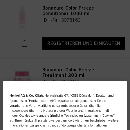
Bonacure Color Freeze
Conditioner 1000 ml
IDH-Nr. 3078162
REGISTRIEREN UND EINKAUFEN
Bonacure Color Freeze
Treatment 200 ml
IDH-Nr. 3078185
Henkel AG & Co. KGaA
, Henkelstraße 67, 40589 Düsseldorf , Deutschland
(gemeinsam "Henkel" oder "wir"), verarbeiten als gemeinsam für die
REGISTRIEREN UND EINKAUFEN
Verarbeitung Verantwortliche personenbezogene Daten über Sie,
insbesondere über Ihre Nutzung dieser Website und Interaktionen mit ihr,
indem Cookies sowie andere ähnliche Technologien (zusammen "Cookies")
auf Ihrem Endgerät platziert werden, um dort wie unten beschrieben weitere
Informationen zu speichern bzw. auf dort gespeicherte Informationen