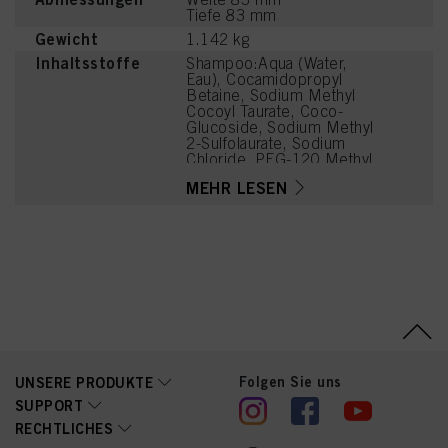
Tiefe 83 mm
Gewicht
1.142 kg
Inhaltsstoffe
Shampoo:Aqua (Water,
Eau), Cocamidopropyl
Betaine, Sodium Methyl
Cocoyl Taurate, Coco-
Glucoside, Sodium Methyl
2-Sulfolaurate, Sodium
Chloride, PEG-120 Methyl
Glucose Dioleate,
MEHR LESEN
Magnesium Citrate, Citric
Acid, Soy Amino Acids,
Wheat Amino Acids,
Serine, Threonine,
Arginine HCl, PEG-7
Glyceryl Cocoate,
Caprylyl/Capryl Glucoside,
Parfum (Fragrance),
Sodium Benzoate, PEG-
40 Hydrogenated Castor
Oil, Coconut Acid,
Disodium 2-Sulfolaurate,
Folgen Sie uns
UNSERE PRODUKTE
Guar
Hydroxypropyltrimonium
SUPPORT
Chloride, Hydrogenated
RECHTLICHES
Castor Oil, Sodium Sulfate,
Tetramethyl