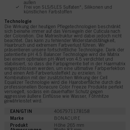
außen
Frei von SLS/SLES Sulfaten*, Silikonen und
künstlichen Farbstoffen
Technologie
Die Wirkung der heutigen Pflegetechnologien beschränkt
sich beinahe immer auf das Versiegeln der Cuticula nach
der Coloration. Die Matrixstruktur wird dabei jedoch nicht
beachtet. Das kann zu fehlender Widerstandsfähigkeit,
Haarbruch und extremem Farbverlust führen. Wir
präsentieren unsere fortschrittliche Technologie. Dank der
patentierte pH 4.5 Balancer Technologie wird die Matrix
bei einem optimalen pH-Wert von 4.5 verdichtet und
stabilisiert, so dass die Farbpigmente tief in der Haarmatrix
eingeschlossen werden, um eine ultimative Farbperfektion
und einen Anti-Farbverlusteffekt zu erzielen. In
Kombination mit der zusätzlichen Wirkung der Cell
Equalizer Technologie wird die Haaroberfläche durch die
professionellen Bonacure Color Freeze Produkte perfekt
versiegelt, sodass ein dauerhafter Schutz gegen
aggressive äußere Einflüsse wie Wasser, Föhnhitze
gewährleistet wird.
EAN/GTIN
4067971178158
Marke
BONACURE
Produkt
Höhe 265 mm
Abmessungen
Weite 83 mm