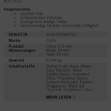
ADD YOU.
Hauptvorteile
Leichter Halt
Schwereloses Volumen
Erzeugt eine wellige Textur
Geschmeidige Struktur und leichte Griffigkeit
EAN/GTIN
4045787999792
Marke
OSiS+
Produkt
Höhe 113 mm
Abmessungen
Weite 34 mm
Tiefe 34 mm
Gewicht
0.044 kg
Inhaltsstoffe
Styling Puder:Aqua (Water,
Eau), Glycerin, Silica
Silylate (nano), Hydrated
Silica, Propylene Glycol,
Sodium Benzoate, Parfum
(Fragrance), Maris Sal
(Sea Salt, Sel Marin), Citric
Acid, Sodium Sulfate,
MEHR LESEN
Cocos Nucifera (Coconut)
Fruit Extract, Linalyl
Acetate, Sorbitol,
Limonene, Tetramethyl