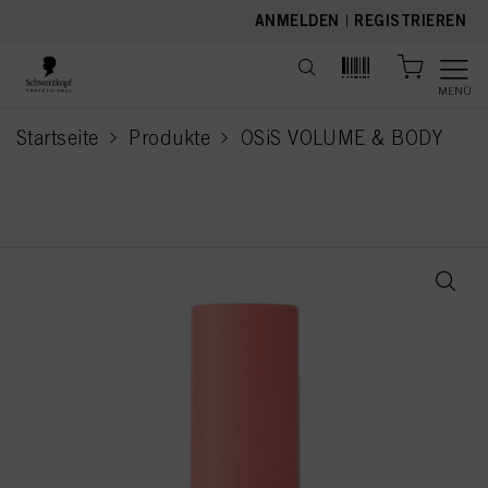
text.skipToContent
text.skipToNavigation
ANMELDEN
|
REGISTRIEREN
MENÜ
Startseite
Produkte
OSiS VOLUME & BODY
current page