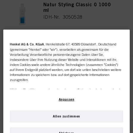
Natur Styling Classic 0 1000
ml
IDH-Nr. 3050528
REGISTRIEREN UND EINKAUFEN
Henkel AG & Co. KGaA
, Henkelstraße 67, 40589 Düsseldorf , Deutschland
(gemeinsam "Henkel" oder "wir"), verarbeiten als gemeinsam für die
Verarbeitung Verantwortliche personenbezogene Daten über Sie,
insbesondere über Ihre Nutzung dieser Website und Interaktionen mit ihr,
indem Cookies sowie andere ähnliche Technologien (zusammen "Cookies")
Natur Styling Classic 1 1000
auf Ihrem Endgerät platziert werden, um dort wie unten beschrieben weitere
ml
Informationen zu speichern bzw. auf dort gespeicherte Informationen
IDH-Nr. 3050530
zuzugreifen.
Mit Ihrer Einwilligung werden wir und unsere Partner (auch als separate oder
gemeinsam Verantwortliche, wie in unserer in der Fußzeile verlinkten
Anpassen
Datenschutzerklärung im Abschnitt "Cookies, Pixel, Fingerprints und ähnliche
REGISTRIEREN UND EINKAUFEN
Technologien" angegeben) zudem Cookies verwenden und Ihre
personenbezogenen Daten verarbeiten, um
die Leistung dieser Website zu
messen und zu optimieren, um Ihnen Funktionalitäten zur Verbesserung
Allen zustimmen
Ihrer Nutzung dieser Website zur Verfügung zu stellen, und/oder um unser
Dieser Online-Shop richtet
Marketing zu personalisieren
. Wir werden Ihre Nutzung dieser Website sowie
Natur Styling Classic 2 1000
Ihre geschäftlichen Interaktionen mit uns (bzw. solche des Unternehmens, für