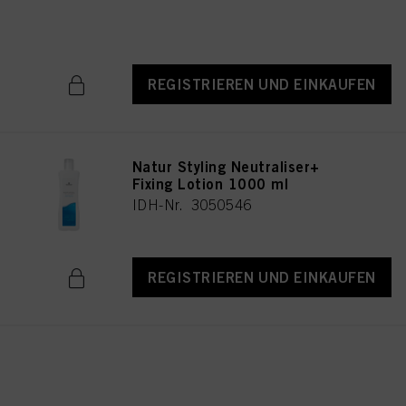
genannten Zwecke zu. Wenn Sie auf "Ablehnen" klicken, werden nur Cookies
IDH-Nr. 3050526
verwendet, die technisch notwendig sind, um Ihnen diese Website zur
Verfügung zu stellen.
REGISTRIEREN UND EINKAUFEN
Natur Styling Neutraliser+
Fixing Lotion 1000 ml
IDH-Nr. 3050546
REGISTRIEREN UND EINKAUFEN