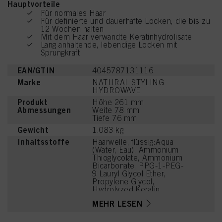
Hauptvorteile
Für normales Haar
Für definierte und dauerhafte Locken, die bis zu
12 Wochen halten
Mit dem Haar verwandte Keratinhydrolisate.
Lang anhaltende, lebendige Locken mit
Sprungkraft
EAN/GTIN
4045787131116
Marke
NATURAL STYLING
HYDROWAVE
Produkt
Höhe 261 mm
Abmessungen
Weite 78 mm
Tiefe 76 mm
Gewicht
1.083 kg
Inhaltsstoffe
Haarwelle, flüssig:Aqua
(Water, Eau), Ammonium
Thioglycolate, Ammonium
Bicarbonate, PPG-1-PEG-
9 Lauryl Glycol Ether,
Propylene Glycol,
Hydrolyzed Keratin,
Parfum (Fragrance),
MEHR LESEN
Ammonium Hydroxide,
Disodium Cocoyl
Glutamate,