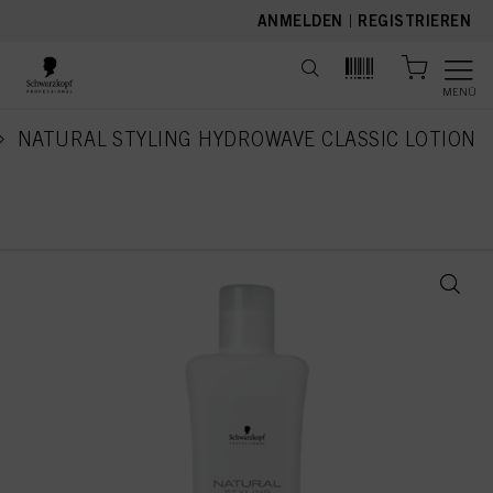
text.skipToContent
text.skipToNavigation
ANMELDEN
|
REGISTRIEREN
MENÜ
NATURAL STYLING HYDROWAVE CLASSIC LOTION
current page