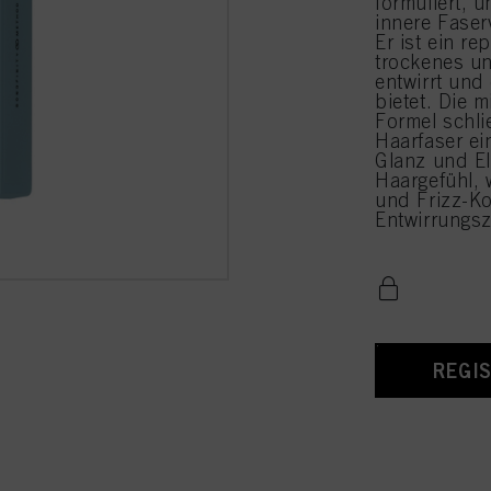
formuliert, 
innere Fase
Er ist ein r
trockenes un
entwirrt und
bietet. Die m
Formel schlie
Haarfaser ei
Glanz und Ela
Haargefühl, 
und Frizz-Ko
Entwirrungsz
REGI