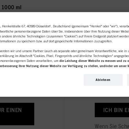
o 1000 ml
A
, Henkelstraße 67, 40589 Düsseldorf , Deutschland (gemeinsam "Henkel" oder "wir"), verarb
twortliche personenbezogene Daten über Sie, insbesondere über Ihre Nutzung dieser Websi
ie andere ähnliche Technologien (zusammen "Cookies") auf Ihrem Endgerät platziert werde
atment 30 ml
formationen zu speichern bzw. auf dort gespeicherte Informationen zuzugreifen.
 werden wir und unsere Partner (auch als separate oder gemeinsam Verantwortliche, wie in 
erklärung im Abschnitt "Cookies, Pixel, Fingerprints und ähnliche Technologien" angegeb
ersonenbezogenen Daten verarbeiten, um
die Leistung dieser Website zu messen und zu 
line-Shop richtet sich ausschl
Verbesserung Ihrer Nutzung dieser Website zur Verfügung zu stellen, und/oder um unser 
erden Ihre Nutzung dieser Website sowie Ihre geschäftlichen Interaktionen mit uns (bzw. s
nditioner 200 ml
 analysieren und auf dieser Grundlage Ihre Käufe unserer Produkte auf Websites Dritter nach
Friseursalons / -unternehmen.
Ablehnen
rnehmen pflegen und individuelle Profile über Sie erstellen, die mit Daten angereichert 
bsites bezogen werden. Wir verwenden diese Profile zum Zweck der Personalisierung unse
 auf dieser Website und in anderen (Dritt-)Medien über die Ihnen oder Ihrem Haushalt z
 für Sie interessant sein könnte (z. B. auf der Grundlage Ihrer ermittelten Interessen), so
ssen und zu optimieren.
oner 1000 ml
ÜR EINEN
ICH BIN 
zur Verarbeitung Ihrer Daten finden Sie in unserer in der Fußzeile verlinkten Datenschutze
prints und ähnliche Technologien"). Sie können Ihre Einwilligung jederzeit mit Wirkung für
unserer Website in den "Cookie-Einstellungen" deaktivieren, zu denen sich in der Fußzeile e
uf dieser Website verwendeten Cookies, insbesondere zu deren Speicherdauer, finden Sie in 
Wenn Sie Schw