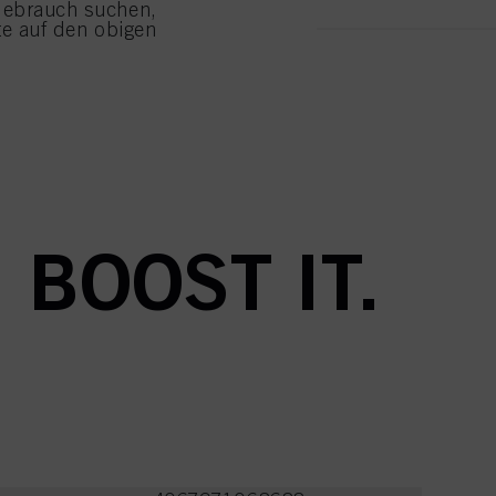
Gebrauch suchen,
tte auf den obigen
wendung von Cookies
ustimmen" klicken,
enannten Zwecke zu. Wenn
r Verfügung zu stellen.
ungen
 BOOST IT.