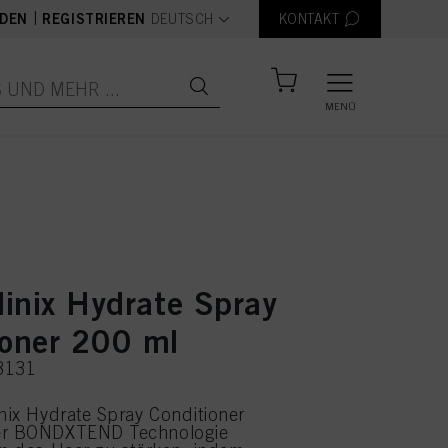
text.language
|
DEN
REGISTRIEREN
DEUTSCH
KONTAKT
MENÜ
linix Hydrate Spray
ioner 200 ml
3131
inix Hydrate Spray Conditioner
er BONDXTEND Technologie