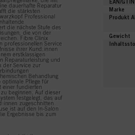
Haarpflegemarke, die mit
EAN/GTIN
ne dauerhafte Reparatur
Marke
ft die stärksten
warzkopf Professional
Produkt 
anhaltende
ert die nächste Stufe des
ösungen, die von der
Gewicht
ichen. Fibre Clinix
en professionellen Service
Inhaltsst
rfnisse ihrer Kund:innen
einem erstklassigen
en Reparaturleistung und
x der Service zur
erbindungen
 chemischen Behandlung
optimale Pflege für
t einer fundierten
 zu beginnen. Auf dieser
stem festgelegt, das auf
d:innen zugeschnitten
se ist auf den In-Salon
die Ergebnisse bis zum