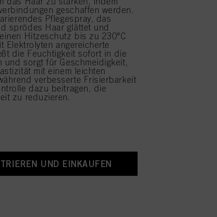
um das Haar zu stärken, indem
rverbindungen geschaffen werden.
eparierendes Pflegespray, das
d sprödes Haar glättet und
 einen Hitzeschutz bis zu 230°C
it Elektrolyten angereicherte
ßt die Feuchtigkeit sofort in die
n und sorgt für Geschmeidigkeit,
stizität mit einem leichten
während verbesserte Frisierbarkeit
ntrolle dazu beitragen, die
eit zu reduzieren.
STRIEREN UND EINKAUFEN