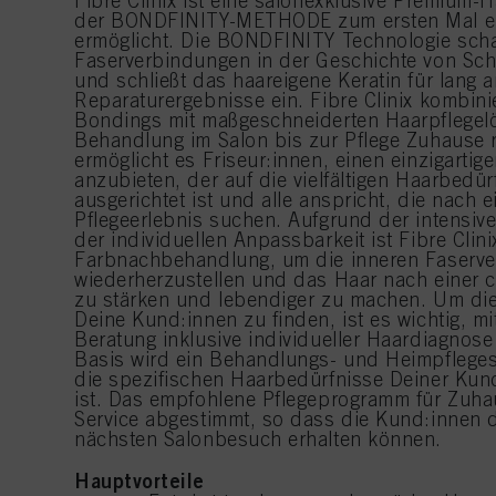
Fibre Clinix ist eine salonexklusive Premium-
der BONDFINITY-METHODE zum ersten Mal ei
ermöglicht. Die BONDFINITY Technologie schaf
Faserverbindungen in der Geschichte von Sch
und schließt das haareigene Keratin für lang 
Reparaturergebnisse ein. Fibre Clinix kombini
Bondings mit maßgeschneiderten Haarpflegel
Behandlung im Salon bis zur Pflege Zuhause re
ermöglicht es Friseur:innen, einen einzigartig
anzubieten, der auf die vielfältigen Haarbedü
ausgerichtet ist und alle anspricht, die nach 
Pflegeerlebnis suchen. Aufgrund der intensiv
der individuellen Anpassbarkeit ist Fibre Clini
Farbnachbehandlung, um die inneren Faserv
wiederherzustellen und das Haar nach einer
zu stärken und lebendiger zu machen. Um die 
Deine Kund:innen zu finden, ist es wichtig, mi
Beratung inklusive individueller Haardiagnose
Basis wird ein Behandlungs- und Heimpflegesy
die spezifischen Haarbedürfnisse Deiner Kun
ist. Das empfohlene Pflegeprogramm für Zuhau
Service abgestimmt, so dass die Kund:innen 
nächsten Salonbesuch erhalten können.
Hauptvorteile