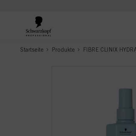
text.skipToContent
text.skipToNavigation
Startseite
Produkte
FIBRE CLINIX HYDR
current page