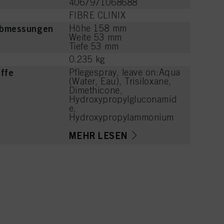
4067971068688
FIBRE CLINIX
Abmessungen
Höhe 158 mm
Weite 53 mm
Tiefe 53 mm
0.235 kg
offe
Pflegespray, leave on:Aqua
(Water, Eau), Trisiloxane,
Dimethicone,
Hydroxypropylgluconamid
e,
Hydroxypropylammonium
Gluconate, Magnesium
Chloride, Calcium
MEHR LESEN
Chloride, Dimethylsilanol
Hyaluronate, Panthenol,
Phenyl Trimethicone,
Dimethiconol, Parfum
(Fragrance), Cetyl
PEG/PPG-10/1
Dimethicone, Prunus
Armeniaca (Apricot) Kernel
Oil, Polyquaternium-16,