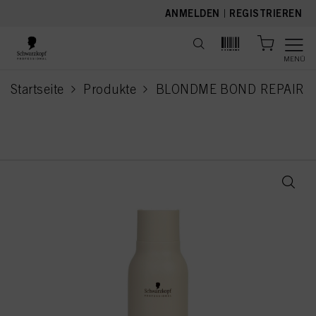
text.skipToContent
text.skipToNavigation
ANMELDEN
|
REGISTRIEREN
MENÜ
Startseite
Produkte
BLONDME BOND REPAIR
current page