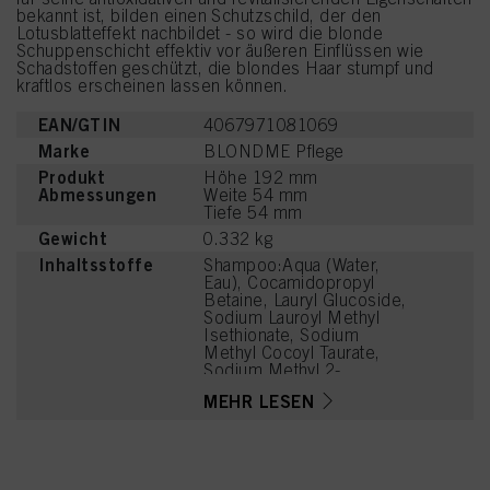
bekannt ist, bilden einen Schutzschild, der den
Lotusblatteffekt nachbildet - so wird die blonde
Schuppenschicht effektiv vor äußeren Einflüssen wie
Schadstoffen geschützt, die blondes Haar stumpf und
kraftlos erscheinen lassen können.
EAN/GTIN
4067971081069
Marke
BLONDME Pflege
Produkt
Höhe 192 mm
Abmessungen
Weite 54 mm
Tiefe 54 mm
Gewicht
0.332 kg
Inhaltsstoffe
Shampoo:Aqua (Water,
Eau), Cocamidopropyl
Betaine, Lauryl Glucoside,
Sodium Lauroyl Methyl
Isethionate, Sodium
Methyl Cocoyl Taurate,
Sodium Methyl 2-
Sulfolaurate, PEG-7
MEHR LESEN
Glyceryl Cocoate, PEG-
120 Methyl Glucose
Dioleate,
Hydroxypropylgluconamid
e,