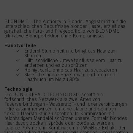
BLONDME – The Authority in Blonde. Abgestimmt auf die
unterschiedlichen Bedürfnisse blonder Haare, erzielt das
ganzheitliche Farb- und Pflegeportfolio von BLONDME
ultimative Blondperfektion ohne Kompromisse.
Hauptvorteile
Entfernt Stumpfheit und bringt das Haar zum
Strahlen
Hilft, schädliche Umwelteinflüsse vom Haar zu
entfernen und es zu schützen
Reinigt sanft, ohne das Haar zu strapazieren
Stärkt die innere Haarstruktur und reduziert
Haarbruch um bis zu 80%
Technologie
Die BOND REPAIR TECHNOLOGIE schafft ein
fortschrittliches Netzwerk aus zwei Arten von
Faserverbindungen - Wasserstoff- und Ionenverbindungen
- die zusammenwirken, um eine stabile und dennoch
flexible Haarstruktur zu schaffen. In Kombination mit
reichhaltigem Mandelöl schützen unsere Formeln blondes
Haar davor, trocken, spröde oder porös zu werden.
Leichte Polymere in Kombination mit Weißtee-Extrakt, der
für seine antioxidativen und revitalisierenden Eigenschaften