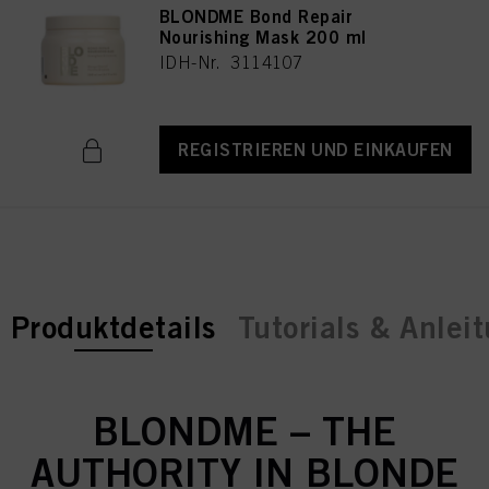
BLONDME Bond Repair
Nourishing Mask 200 ml
IDH-Nr. 3114107
REGISTRIEREN UND EINKAUFEN
current tab:
Produktdetails
Tutorials & Anlei
BLONDME – THE
AUTHORITY IN BLONDE