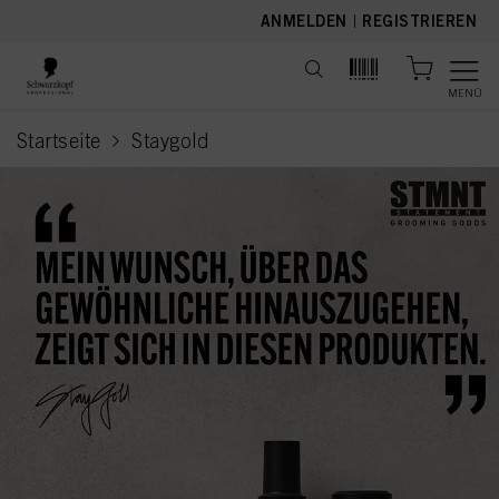
text.skipToContent
text.skipToNavigation
ANMELDEN
|
REGISTRIEREN
MENÜ
Startseite
Staygold
current page