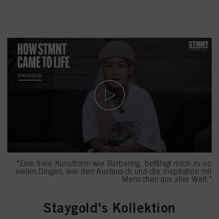
Wenn Sie auf "Anpassen" klicken, werden Ihnen weitere Informationen über
- Staygold
die Verarbeitung Ihrer Daten / die Verwendung von Cookies angezeigt und sie
können dies für einen oder mehrere der oben genannten Zwecke zulassen.
Wenn Sie auf "Allen zustimmen" klicken, stimmen Sie der Verwendung von
Cookies sowie der Verarbeitung Ihrer personenbezogenen Daten für alle oben
genannten Zwecke zu. Wenn Sie auf "Ablehnen" klicken, werden nur Cookies
verwendet, die technisch notwendig sind, um Ihnen diese Website zur
Verfügung zu stellen.
"Eine freie Kunstform wie Barbering, befähigt mich zu so
vielen Dingen, wie den Austausch und die Inspiration mit
Menschen aus aller Welt."
Staygold's Kollektion