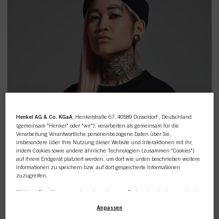
Henkel AG & Co. KGaA
, Henkelstraße 67, 40589 Düsseldorf , Deutschland
(gemeinsam "Henkel" oder "wir"), verarbeiten als gemeinsam für die
Verarbeitung Verantwortliche personenbezogene Daten über Sie,
insbesondere über Ihre Nutzung dieser Website und Interaktionen mit ihr,
indem Cookies sowie andere ähnliche Technologien (zusammen "Cookies")
auf Ihrem Endgerät platziert werden, um dort wie unten beschrieben weitere
Informationen zu speichern bzw. auf dort gespeicherte Informationen
zuzugreifen.
Mit Ihrer Einwilligung werden wir und unsere Partner (auch als separate oder
Dieser Online-Shop richtet
gemeinsam Verantwortliche, wie in unserer in der Fußzeile verlinkten
Anpassen
Datenschutzerklärung im Abschnitt "Cookies, Pixel, Fingerprints und ähnliche
Technologien" angegeben) zudem Cookies verwenden und Ihre