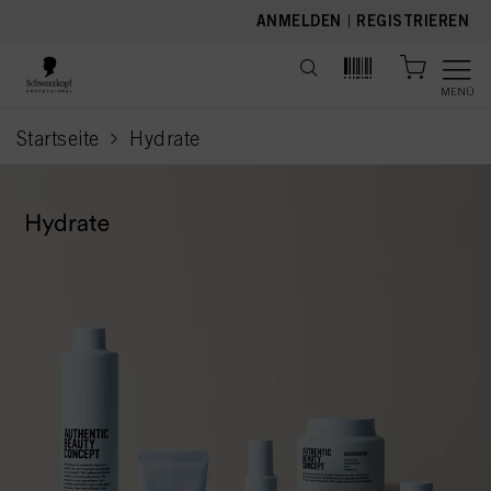
text.skipToContent
text.skipToNavigation
ANMELDEN
|
REGISTRIEREN
MENÜ
Startseite
Hydrate
current page