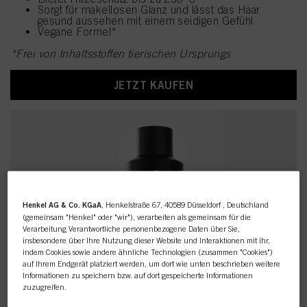
Sorgt für makellosen Glanz und lässt das Haar
gesund aussehen mit einem seidigen Gefühl
Vegane Formel*
*Frei von Inhaltsstoffen tierischen Ursprungs
JETZT KAUFEN
Henkel AG & Co. KGaA
, Henkelstraße 67, 40589 Düsseldorf , Deutschland
(gemeinsam "Henkel" oder "wir"), verarbeiten als gemeinsam für die
Verarbeitung Verantwortliche personenbezogene Daten über Sie,
insbesondere über Ihre Nutzung dieser Website und Interaktionen mit ihr,
indem Cookies sowie andere ähnliche Technologien (zusammen "Cookies")
auf Ihrem Endgerät platziert werden, um dort wie unten beschrieben weitere
Informationen zu speichern bzw. auf dort gespeicherte Informationen
zuzugreifen.