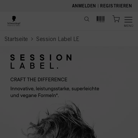
text.skipToContent
text.skipToNavigation
ANMELDEN
|
REGISTRIEREN
MENÜ
Startseite
Session Label LE
current page