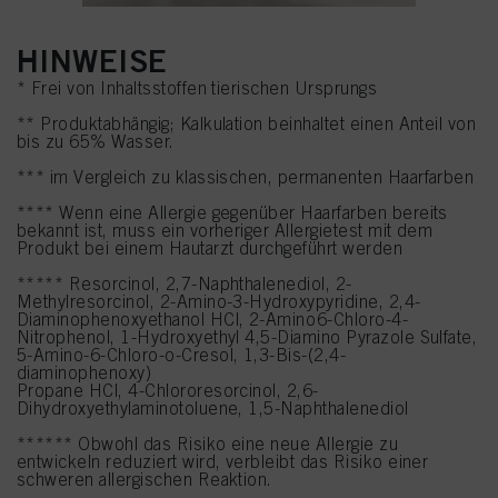
HINWEISE
* Frei von Inhaltsstoffen tierischen Ursprungs
** Produktabhängig; Kalkulation beinhaltet einen Anteil von
bis zu 65% Wasser.
*** im Vergleich zu klassischen, permanenten Haarfarben
**** Wenn eine Allergie gegenüber Haarfarben bereits
bekannt ist, muss ein vorheriger Allergietest mit dem
Produkt bei einem Hautarzt durchgeführt werden
***** Resorcinol, 2,7-Naphthalenediol, 2-
Methylresorcinol, 2-Amino-3-Hydroxypyridine, 2,4-
Diaminophenoxyethanol HCl, 2-Amino6-Chloro-4-
Nitrophenol, 1-Hydroxyethyl 4,5-Diamino Pyrazole Sulfate,
5-Amino-6-Chloro-o-Cresol, 1,3-Bis-(2,4-
diaminophenoxy)
Propane HCl, 4-Chlororesorcinol, 2,6-
Dihydroxyethylaminotoluene, 1,5-Naphthalenediol
****** Obwohl das Risiko eine neue Allergie zu
entwickeln reduziert wird, verbleibt das Risiko einer
schweren allergischen Reaktion.