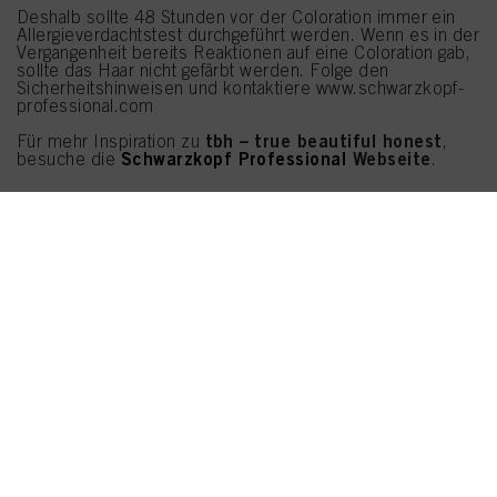
Deshalb sollte 48 Stunden vor der Coloration immer ein
Allergieverdachtstest durchgeführt werden. Wenn es in der
Vergangenheit bereits Reaktionen auf eine Coloration gab,
sollte das Haar nicht gefärbt werden. Folge den
Sicherheitshinweisen und kontaktiere www.schwarzkopf-
professional.com
tbh –
true beautiful honest
Für mehr Inspiration zu
,
Schwarzkopf Professional
Webseite
besuche die
.
Folgen Sie uns
UNSERE PRODUKTE
SUPPORT
RECHTLICHES