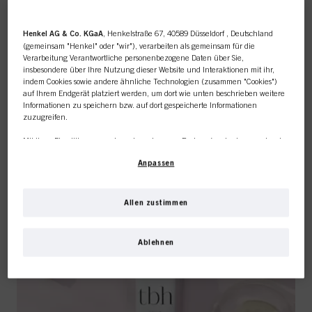
Henkel AG & Co. KGaA
, Henkelstraße 67, 40589 Düsseldorf , Deutschland
(gemeinsam "Henkel" oder "wir"), verarbeiten als gemeinsam für die
Verarbeitung Verantwortliche personenbezogene Daten über Sie,
insbesondere über Ihre Nutzung dieser Website und Interaktionen mit ihr,
indem Cookies sowie andere ähnliche Technologien (zusammen "Cookies")
auf Ihrem Endgerät platziert werden, um dort wie unten beschrieben weitere
Informationen zu speichern bzw. auf dort gespeicherte Informationen
zuzugreifen.
Mit Ihrer Einwilligung werden wir und unsere Partner (auch als separate oder
gemeinsam Verantwortliche, wie in unserer in der Fußzeile verlinkten
Anpassen
Datenschutzerklärung im Abschnitt "Cookies, Pixel, Fingerprints und ähnliche
Technologien" angegeben) zudem Cookies verwenden und Ihre
personenbezogenen Daten verarbeiten, um
die Leistung dieser Website zu
messen und zu optimieren, um Ihnen Funktionalitäten zur Verbesserung
Allen zustimmen
Ihrer Nutzung dieser Website zur Verfügung zu stellen, und/oder um unser
Marketing zu personalisieren
. Wir werden Ihre Nutzung dieser Website sowie
Ihre geschäftlichen Interaktionen mit uns (bzw. solche des Unternehmens, für
Ablehnen
das Sie tätig sind) analysieren und auf dieser Grundlage Ihre Käufe unserer
Produkte auf Websites Dritter nachverfolgen, unseren Datenbestand über
Unternehmen pflegen und individuelle Profile über Sie erstellen, die mit
Daten angereichert werden können, die von Dritten und anderen Websites
bezogen werden. Wir verwenden diese Profile zum Zweck der
Personalisierung unseres Marketings, insbesondere um Ihnen auf dieser