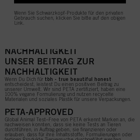
verleihenden Pflegeeigenschaften
Bis zu 50% weniger Ammoniak***, um die
Wenn Sie Schwarzkopf-Produkte für den privaten
Unversehrtheit der Haare zu schützen und einen
Gebrauch suchen, klicken Sie bitte auf den obigen
angenehmen Service zu ermöglichen
Link.
Enthält HEP+, welches bekannt ist, das Risiko
Allergien zu entwickeln zu reduzieren ******
NACHHALTIGKEIT
UNSER BEITRAG ZUR
NACHHALTIGKEIT
tbh - true beautiful honest
Wenn Du Dich für
entscheidest, leistest Du einen positiven Beitrag zu
unserer Umwelt. Wir sind PETA zertifiziert, haben eine
100% vegane Formulierung und nutzen recycelte
Materialen und soziales Plastik für unsere Verpackungen.
PETA-APPROVED
Global Animal Test–Free von PETA erkennt Marken an, die
nachweisen konnten, dass sie keine Tests an Tieren
durchführen, in Auftrag geben, sie finanzieren oder
erlauben, dass für ihre Inhaltsstoffe, Formulierungen oder
fertigen Produkte Tierversuche durchgeführt werden.