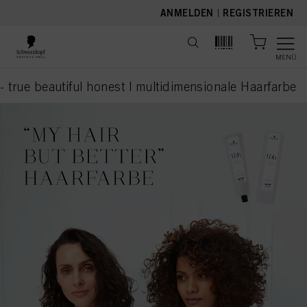
text.skipToContent
text.skipToNavigation
ANMELDEN
|
REGISTRIEREN
MENÜ
- true beautiful honest | multidimensionale Haarfarbe
current page