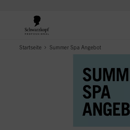
text.skipToContent
text.skipToNavigation
Startseite
Summer Spa Angebot
current page