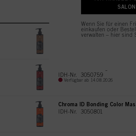
angezeigt und sie könn
SALON
stimmen Sie der Verwe
Sie auf "Ablehnen" kli
Wenn Sie für einen Fr
einkaufen oder Beste
Chroma ID Bonding Color Mas
verwalten – hier sind S
IDH-Nr. 3050757
Chroma ID Bonding Color Mas
IDH-Nr. 3050759
Verfügbar ab 14.08.2026
Chroma ID Bonding Color Mas
IDH-Nr. 3050801