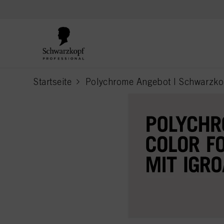
text.skipToContent
text.skipToNavigation
Startseite
Polychrome Angebot I Schwarzko
current page