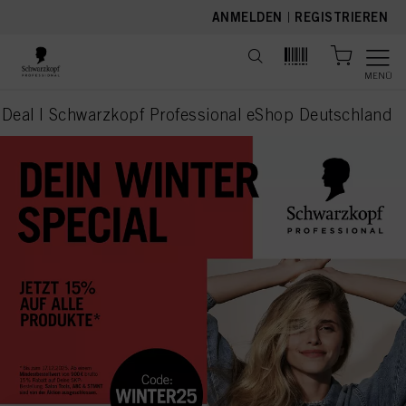
text.skipToContent
text.skipToNavigation
ANMELDEN
|
REGISTRIEREN
MENÜ
 Deal I Schwarzkopf Professional eShop Deutschland
current page