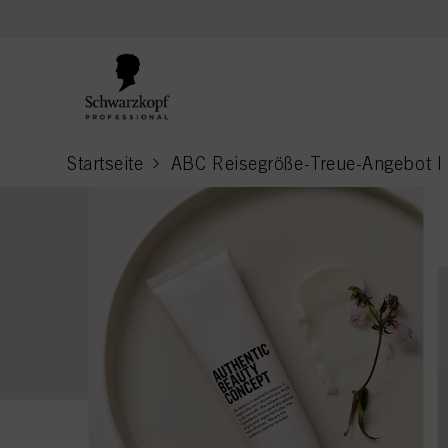
text.skipToContent
text.skipToNavigation
Startseite
ABC Reisegröße-Treue-Angebot I
current page