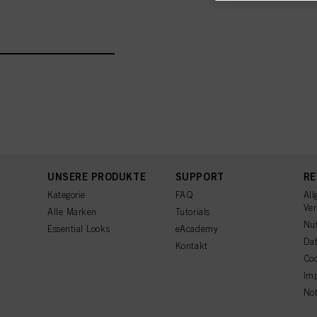
Werbekampagnen zu me
Weitere Informationen 
"Cookies, Pixel, Finger
indem Sie Cookies auf 
Informationen zu den a
Informationen zu den e
Wenn Sie auf "Anpassen
angezeigt und sie könn
stimmen Sie der Verwe
Sie auf "Ablehnen" kli
UNSERE PRODUKTE
SUPPORT
RE
Kategorie
FAQ
All
Ve
Alle Marken
Tutorials
Nu
Essential Looks
eAcademy
Dat
Kontakt
Coo
Im
Not