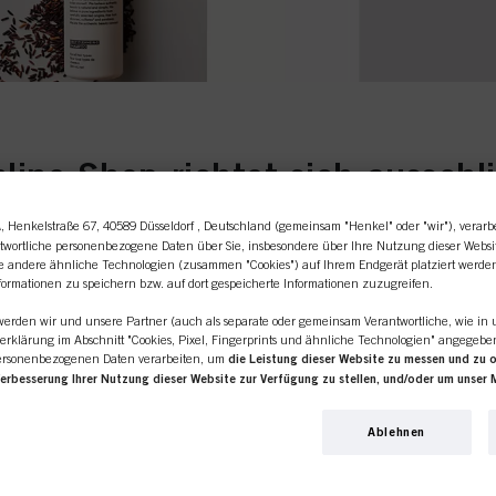
ABC Reisegröße-Treue-Angebo
line-Shop richtet sich ausschl
Friseursalons / -unternehmen.
A
, Henkelstraße 67, 40589 Düsseldorf , Deutschland (gemeinsam "Henkel" oder "wir"), verarb
t von mind. 285€ und erhalte ABC Minis Deiner Wahl
twortliche personenbezogene Daten über Sie, insbesondere über Ihre Nutzung dieser Websi
ie andere ähnliche Technologien (zusammen "Cookies") auf Ihrem Endgerät platziert werde
Bitte die Minis separat in den Warenkorb hinzufügen
formationen zu speichern bzw. auf dort gespeicherte Informationen zuzugreifen.
rdopplung kann ein zweites Paket ausgesucht werd
 werden wir und unsere Partner (auch als separate oder gemeinsam Verantwortliche, wie in 
ÜR EINEN
ICH BIN 
erklärung im Abschnitt "Cookies, Pixel, Fingerprints und ähnliche Technologien" angegeb
ersonenbezogenen Daten verarbeiten, um
die Leistung dieser Website zu messen und zu 
Verbesserung Ihrer Nutzung dieser Website zur Verfügung zu stellen, und/oder um unser 
Wenn Sie Schw
erden Ihre Nutzung dieser Website sowie Ihre geschäftlichen Interaktionen mit uns (bzw. s
Wähle Produkte Deiner Wahl aus:
den privaten 
 analysieren und auf dieser Grundlage Ihre Käufe unserer Produkte auf Websites Dritter nach
iseursalon
klicken Sie bi
Ablehnen
rnehmen pflegen und individuelle Profile über Sie erstellen, die mit Daten angereichert 
llungen
Link.
bsites bezogen werden. Wir verwenden diese Profile zum Zweck der Personalisierung unse
ie richtig.
 auf dieser Website und in anderen (Dritt-)Medien über die Ihnen oder Ihrem Haushalt z
 für Sie interessant sein könnte (z. B. auf der Grundlage Ihrer ermittelten Interessen), so