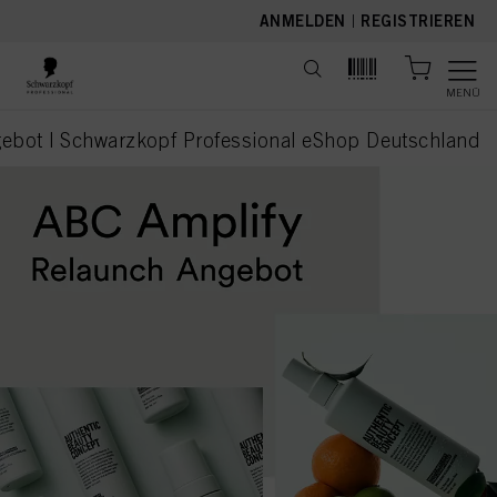
text.skipToContent
text.skipToNavigation
ANMELDEN
|
REGISTRIEREN
MENÜ
ebot | Schwarzkopf Professional eShop Deutschland
current page