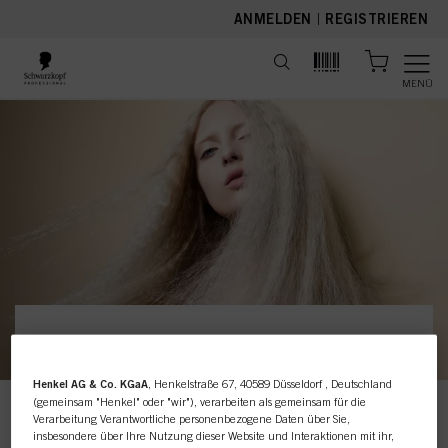
text.skipToContent
text.skipToNavigation
ANMELDEN
|
REGISTRIEREN
MENÜ
Dieser Online-Shop richtet
Henkel AG & Co. KGaA
, Henkelstraße 67, 40589 Düsseldorf , Deutschland
sich ausschließlich an
(gemeinsam "Henkel" oder "wir"), verarbeiten als gemeinsam für die
Verarbeitung Verantwortliche personenbezogene Daten über Sie,
Friseursalons / -
insbesondere über Ihre Nutzung dieser Website und Interaktionen mit ihr,