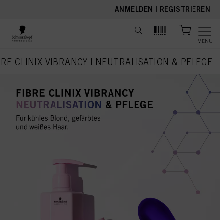
text.skipToContent
text.skipToNavigation
ANMELDEN
|
REGISTRIEREN
MENÜ
BRE CLINIX VIBRANCY | NEUTRALISATION & PFLEGE
current page