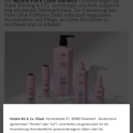
NEUEN Fibre Clinix Vibrancy
Die
Formulierungen mit
Triple Bonding & C21 Technologie und AHA sorgen für
lang anhaltende Farbergebnisse. Die Erweiterung des
Fibre Clinix Portfolios bietet individuell anpassbare
Neutralisation und Pflege, um kühle Blondtöne zu
verstärken und zu erhalten.
Henkel AG & Co. KGaA
, Henkelstraße 67, 40589 Düsseldorf , Deutschland
(gemeinsam "Henkel" oder "wir"), verarbeiten als gemeinsam für die
Verarbeitung Verantwortliche personenbezogene Daten über Sie,