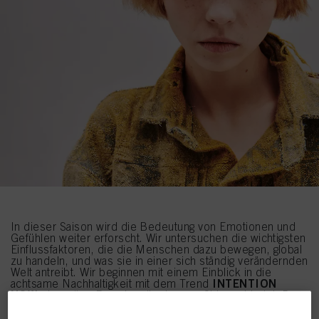
In dieser Saison wird die Bedeutung von Emotionen und
Gefühlen weiter erforscht. Wir untersuchen die wichtigsten
Einflussfaktoren, die die Menschen dazu bewegen, global
zu handeln, und was sie in einer sich ständig verändernden
Welt antreibt. Wir beginnen mit einem Einblick in die
INTENTION
achtsame Nachhaltigkeit mit dem Trend
NOW
, der grüne Energie mit urbanem Chic verbindet. Der
ACID RIOT
Trend
hingegen macht sich eine wilde
Bewegung zunutze, die die Grenzen der traditionellen