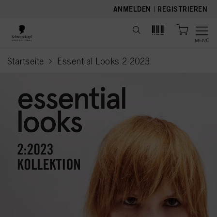
text.skipToContent
text.skipToNavigation
ANMELDEN
|
REGISTRIEREN
MENÜ
Startseite
Essential Looks 2:2023
current page