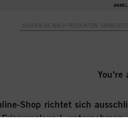
ANMEL
You're 
Please log i
of Use to co
line-Shop richtet sich ausschl
Friseursalons / -unternehmen.