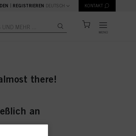
text.language
|
DEN
REGISTRIEREN
DEUTSCH
KONTAKT
MENÜ
almost there!
n below and accept the new Terms
mplete the process.
ießlich an