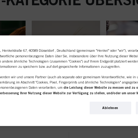
A
, Henkelstraße 67, 40589 Düsseldorf , Deutschland (gemeinsam "Henkel" oder "wir"), verarb
twortliche personenbezogene Daten über Sie, insbesondere über Ihre Nutzung dieser Websi
ie andere ähnliche Technologien (zusammen "Cookies") auf Ihrem Endgerät platziert werde
formationen zu speichern bzw. auf dort gespeicherte Informationen zuzugreifen.
 werden wir und unsere Partner (auch als separate oder gemeinsam Verantwortliche, wie in 
erklärung im Abschnitt "Cookies, Pixel, Fingerprints und ähnliche Technologien" angegeb
ersonenbezogenen Daten verarbeiten, um
die Leistung dieser Website zu messen und zu 
Verbesserung Ihrer Nutzung dieser Website zur Verfügung zu stellen, und/oder um unser 
line-Shop richtet sich ausschl
erden Ihre Nutzung dieser Website sowie Ihre geschäftlichen Interaktionen mit uns (bzw. s
 analysieren und auf dieser Grundlage Ihre Käufe unserer Produkte auf Websites Dritter nach
Ablehnen
rnehmen pflegen und individuelle Profile über Sie erstellen, die mit Daten angereichert 
Friseursalons / -unternehmen.
bsites bezogen werden. Wir verwenden diese Profile zum Zweck der Personalisierung unse
 auf dieser Website und in anderen (Dritt-)Medien über die Ihnen oder Ihrem Haushalt z
STYLING
UMFO
 für Sie interessant sein könnte (z. B. auf der Grundlage Ihrer ermittelten Interessen), so
ssen und zu optimieren.