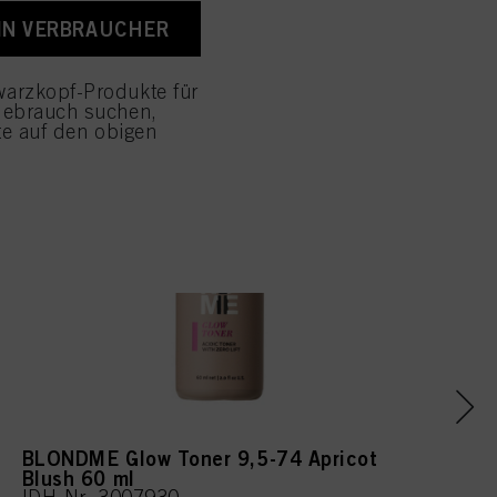
rklärung (Abschnitt
EIN VERBRAUCHER
 die Zukunft widerrufen,
ELL
in Link befindet. Weitere
den detaillierten
arzkopf-Produkte für
Gebrauch suchen,
wendung von Cookies
tte auf den obigen
ustimmen" klicken,
enannten Zwecke zu. Wenn
r Verfügung zu stellen.
BLONDME Glow Toner 9,5-74 Apricot
Blush 60 ml