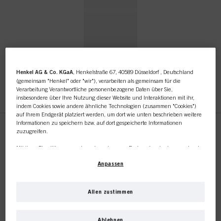
Henkel AG & Co. KGaA
, Henkelstraße 67, 40589 Düsseldorf , Deutschland
(gemeinsam "Henkel" oder "wir"), verarbeiten als gemeinsam für die
Dieser Online-Shop richtet
Verarbeitung Verantwortliche personenbezogene Daten über Sie,
insbesondere über Ihre Nutzung dieser Website und Interaktionen mit ihr,
indem Cookies sowie andere ähnliche Technologien (zusammen "Cookies")
sich ausschließlich an
auf Ihrem Endgerät platziert werden, um dort wie unten beschrieben weitere
Informationen zu speichern bzw. auf dort gespeicherte Informationen
Friseursalons / -
zuzugreifen.
Color10 Technical Booklet
Mit Ihrer Einwilligung werden wir und unsere Partner (auch als separate oder
unternehmen.
gemeinsam Verantwortliche, wie in unserer in der Fußzeile verlinkten
IDH-Nr. 3043103
Anpassen
Datenschutzerklärung im Abschnitt "Cookies, Pixel, Fingerprints und ähnliche
Technologien" angegeben) zudem Cookies verwenden und Ihre
personenbezogenen Daten verarbeiten, um
die Leistung dieser Website zu
messen und zu optimieren, um Ihnen Funktionalitäten zur Verbesserung
Allen zustimmen
ICH HANDLE FÜR EINEN SALON
Ihrer Nutzung dieser Website zur Verfügung zu stellen, und/oder um unser
Marketing zu personalisieren
. Wir werden Ihre Nutzung dieser Website sowie
Ihre geschäftlichen Interaktionen mit uns (bzw. solche des Unternehmens, für
Ablehnen