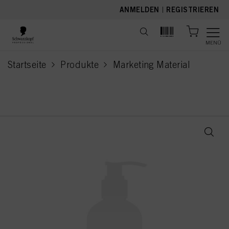
text.skipToContent
text.skipToNavigation
ANMELDEN
|
REGISTRIEREN
MENÜ
Startseite
Produkte
Marketing Material
current page