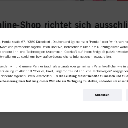
line-Shop richtet sich ausschl
Friseursalons / -unternehmen.
BC XXL-Angebot 15+3
A
, Henkelstraße 67, 40589 Düsseldorf , Deutschland (gemeinsam "Henkel" oder "wir"), verarb
twortliche personenbezogene Daten über Sie, insbesondere über Ihre Nutzung dieser Websi
ie andere ähnliche Technologien (zusammen "Cookies") auf Ihrem Endgerät platziert werde
formationen zu speichern bzw. auf dort gespeicherte Informationen zuzugreifen.
Produkte und zahle nur 15. Die günstigsten 3 Produkt
ÜR EINEN
ICH BIN 
 werden wir und unsere Partner (auch als separate oder gemeinsam Verantwortliche, wie in 
Die Gratisprodukte werden im Warenkorb angezeigt.
erklärung im Abschnitt "Cookies, Pixel, Fingerprints und ähnliche Technologien" angegeb
ersonenbezogenen Daten verarbeiten, um
die Leistung dieser Website zu messen und zu 
Wenn Sie Schw
Verbesserung Ihrer Nutzung dieser Website zur Verfügung zu stellen, und/oder um unser 
den privaten 
erden Ihre Nutzung dieser Website sowie Ihre geschäftlichen Interaktionen mit uns (bzw. s
iseursalon
klicken Sie bi
 analysieren und auf dieser Grundlage Ihre Käufe unserer Produkte auf Websites Dritter nach
llungen
hle 18x BC Produkte Deiner Wahl aus
Ablehnen
Link.
rnehmen pflegen und individuelle Profile über Sie erstellen, die mit Daten angereichert 
ie richtig.
bsites bezogen werden. Wir verwenden diese Profile zum Zweck der Personalisierung unse
 auf dieser Website und in anderen (Dritt-)Medien über die Ihnen oder Ihrem Haushalt z
 für Sie interessant sein könnte (z. B. auf der Grundlage Ihrer ermittelten Interessen), so
ssen und zu optimieren.
zur Verarbeitung Ihrer Daten finden Sie in unserer in der Fußzeile verlinkten Datenschutze