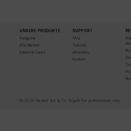
"Cookies, Pixel, Finger
indem Sie Cookies auf 
Informationen zu den a
Informationen zu den e
Wenn Sie auf "Anpassen
UNSERE PRODUKTE
SUPPORT
RE
angezeigt und sie könn
stimmen Sie der Verwe
Kategorie
FAQ
All
Sie auf "Ablehnen" kli
Ve
Alle Marken
Tutorials
Nu
Essential Looks
eAcademy
Dat
Kontakt
Coo
Im
Not
© 2026 Henkel AG & Co. KGaA| For professionals only.