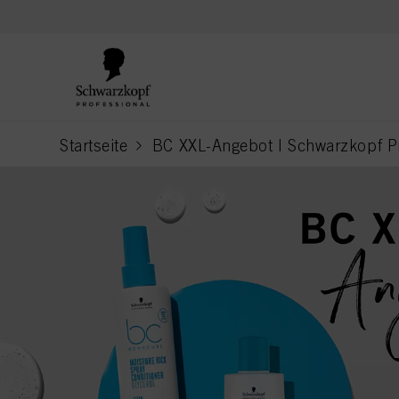
text.skipToContent
text.skipToNavigation
Startseite
BC XXL-Angebot I Schwarzkopf P
current page