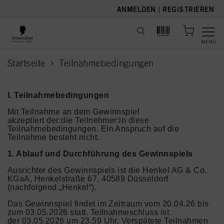
text.skipToContent
text.skipToNavigation
ANMELDEN
|
REGISTRIEREN
MENÜ
Startseite
Teilnahmebedingungen
current page
I. Teilnahmebedingungen
Mit Teilnahme an dem Gewinnspiel
akzeptiert der:die Teilnehmer:in diese
Teilnahmebedingungen. Ein Anspruch auf die
Teilnahme besteht nicht.
1. Ablauf und Durchführung des Gewinnspiels
Ausrichter des Gewinnspiels ist die Henkel AG & Co.
KGaA, Henkelstraße 67, 40589 Düsseldorf
(nachfolgend „Henkel“).
Das Gewinnspiel findet im Zeitraum vom 20.04.26 bis
zum 03.05.2026 statt. Teilnahmeschluss ist
der 03.05.2026 um 23.59 Uhr. Verspätete Teilnahmen