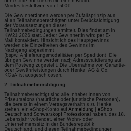
dem Code trockner26 mit einem Brutto-
Mindestbestellwert von 1500€.
Die Gewinner:innen werden per Zufallsprinzip aus
allen Teilnahmeberechtigten unter Berücksichtigung
der Voraussetzungen dieser
Teilnahmebedingungen ermittelt. Dies findet am in
KW21 2026 statt. Jede:r Gewinner:in wird per E-
Mail kontaktiert. Hinsichtlich des Hauptgewinns
werden die Einzelheiten des Gewinns im
Nachgang abgestimmt
(bspw. Anlieferungsmodalitäten per Spedition). Die
übrigen Gewinne werden nach Adressvalidierung auf
dem Postweg zugestellt. Die Übernahme von Garantie-
oder Gewährleistungen durch Henkel AG & Co.
KGaA ist ausgeschlossen.
2. Teilnahmeberechtigung
Teilnahmeberechtigt sind alle Inhaber:innen von
Friseursalons (natürliche oder juristische Personen),
die bereits in einem Vertragsverhältnis zu Henkel
stehen, ein eShop-Konto auf
Anmeldung | eShop
Deutschland Schwarzkopf Professional
haben, das 18.
Lebensjahr vollendet, einen Wohn- oder
Unternehmenssitz in der Bundesrepublik
Deutschland, und diesen Teilnahmebedingungen