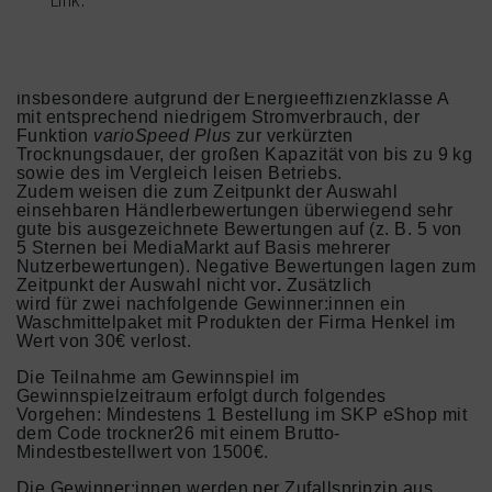
Link.
Hauptgewinn einen
SIEMENS WR47B2C40
Wärmepumpentrockner iQ700
(UVP 1889€
Stand 10.04.26
) (
SIEMENS WR47B2C40
Wärmepumpentrockner iQ700 (9,0 kg, Weiß) |
MediaMarkt
).
Die Auswahl des Trockners erfolgte
insbesondere aufgrund der Energieeffizienzklasse A
mit entsprechend niedrigem Stromverbrauch, der
Funktion
varioSpeed Plus
zur verkürzten
Trocknungsdauer, der großen Kapazität von bis zu 9 kg
sowie des im Vergleich leisen Betriebs.
Zudem weisen die zum Zeitpunkt der Auswahl
einsehbaren Händlerbewertungen überwiegend sehr
gute bis ausgezeichnete Bewertungen auf (z. B. 5 von
5 Sternen bei MediaMarkt auf Basis mehrerer
Nutzerbewertungen). Negative Bewertungen lagen zum
Zeitpunkt der Auswahl nicht vor
.
Zusätzlich
wird für zwei nachfolgende Gewinner:innen ein
Waschmittelpaket mit Produkten der Firma Henkel im
Wert von 30€ verlost.
Die Teilnahme am Gewinnspiel im
Gewinnspielzeitraum erfolgt durch folgendes
Vorgehen: Mindestens 1 Bestellung im SKP eShop mit
dem Code trockner26 mit einem Brutto-
Mindestbestellwert von 1500€.
Die Gewinner:innen werden per Zufallsprinzip aus