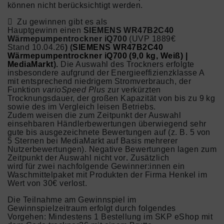
können nicht berücksichtigt werden.
 Zu gewinnen gibt es als
Hauptgewinn einen
SIEMENS WR47B2C40
Wärmepumpentrockner iQ700
(UVP 1889€
Stand 10.04.26
) (
SIEMENS WR47B2C40
Wärmepumpentrockner iQ700 (9,0 kg, Weiß) |
MediaMarkt
).
Die Auswahl des Trockners erfolgte
insbesondere aufgrund der Energieeffizienzklasse A
mit entsprechend niedrigem Stromverbrauch, der
Funktion
varioSpeed Plus
zur verkürzten
Trocknungsdauer, der großen Kapazität von bis zu 9 kg
sowie des im Vergleich leisen Betriebs.
Zudem weisen die zum Zeitpunkt der Auswahl
einsehbaren Händlerbewertungen überwiegend sehr
gute bis ausgezeichnete Bewertungen auf (z. B. 5 von
5 Sternen bei MediaMarkt auf Basis mehrerer
Nutzerbewertungen). Negative Bewertungen lagen zum
Zeitpunkt der Auswahl nicht vor
.
Zusätzlich
wird für zwei nachfolgende Gewinner:innen ein
Waschmittelpaket mit Produkten der Firma Henkel im
Wert von 30€ verlost.
Die Teilnahme am Gewinnspiel im
Gewinnspielzeitraum erfolgt durch folgendes
Vorgehen: Mindestens 1 Bestellung im SKP eShop mit