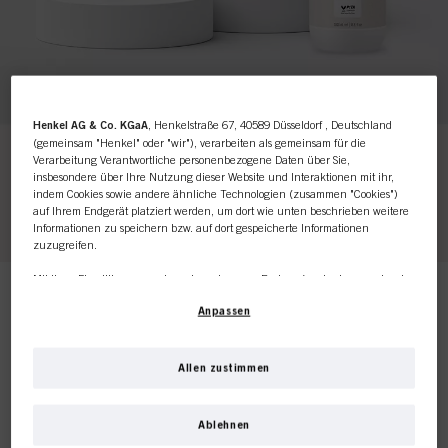
Henkel AG & Co. KGaA
, Henkelstraße 67, 40589 Düsseldorf , Deutschland
(gemeinsam "Henkel" oder "wir"), verarbeiten als gemeinsam für die
Dieser Online-Shop richtet
Verarbeitung Verantwortliche personenbezogene Daten über Sie,
insbesondere über Ihre Nutzung dieser Website und Interaktionen mit ihr,
indem Cookies sowie andere ähnliche Technologien (zusammen "Cookies")
sich ausschließlich an
auf Ihrem Endgerät platziert werden, um dort wie unten beschrieben weitere
Informationen zu speichern bzw. auf dort gespeicherte Informationen
Friseursalons / -
zuzugreifen.
Mit Ihrer Einwilligung werden wir und unsere Partner (auch als separate oder
unternehmen.
gemeinsam Verantwortliche, wie in unserer in der Fußzeile verlinkten
Anpassen
Datenschutzerklärung im Abschnitt "Cookies, Pixel, Fingerprints und ähnliche
Technologien" angegeben) zudem Cookies verwenden und Ihre
personenbezogenen Daten verarbeiten, um
die Leistung dieser Website zu
messen und zu optimieren, um Ihnen Funktionalitäten zur Verbesserung
Allen zustimmen
ICH HANDLE FÜR EINEN SALON
Ihrer Nutzung dieser Website zur Verfügung zu stellen, und/oder um unser
Produkte
Marketing zu personalisieren
. Wir werden Ihre Nutzung dieser Website sowie
Relevanz
Ihre geschäftlichen Interaktionen mit uns (bzw. solche des Unternehmens, für
Ablehnen
Wenn Sie für einen Friseursalon einkaufen oder
das Sie tätig sind) analysieren und auf dieser Grundlage Ihre Käufe unserer
Bestellungen verwalten – hier sind Sie richtig.