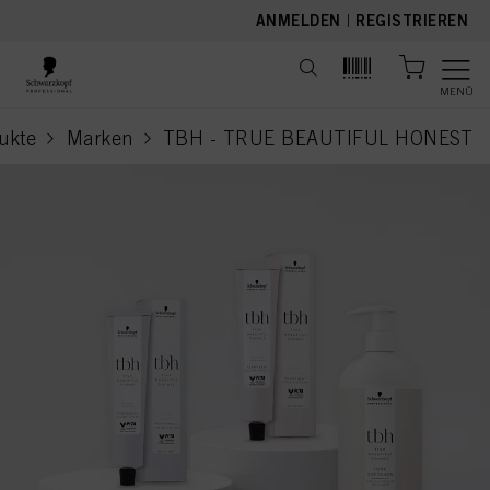
text.skipToContent
text.skipToNavigation
ANMELDEN
|
REGISTRIEREN
MENÜ
ukte
Marken
TBH - TRUE BEAUTIFUL HONEST
current page