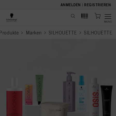
text.skipToContent
text.skipToNavigation
ANMELDEN
|
REGISTRIEREN
MENÜ
Produkte
Marken
SILHOUETTE
SILHOUETTE
cur