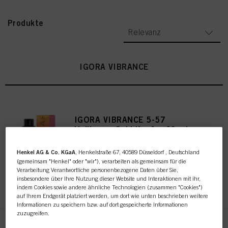
Produkte
Relevanz
IGORA VIBRANCE
IGORA VIBRANCE 5-57
Hellbraun Gold Kupfer 60 ml
IDH-Nr. 3048481
Henkel AG & Co. KGaA
, Henkelstraße 67, 40589 Düsseldorf , Deutschland
(gemeinsam "Henkel" oder "wir"), verarbeiten als gemeinsam für die
Verarbeitung Verantwortliche personenbezogene Daten über Sie,
insbesondere über Ihre Nutzung dieser Website und Interaktionen mit ihr,
REGISTRIEREN UND EINKAUFEN
indem Cookies sowie andere ähnliche Technologien (zusammen "Cookies")
auf Ihrem Endgerät platziert werden, um dort wie unten beschrieben weitere
Informationen zu speichern bzw. auf dort gespeicherte Informationen
zuzugreifen.