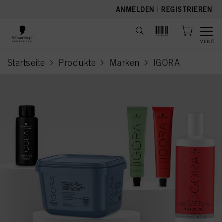
text.skipToContent
text.skipToNavigation
ANMELDEN
|
REGISTRIEREN
MENÜ
Startseite
Produkte
Marken
IGORA
current page