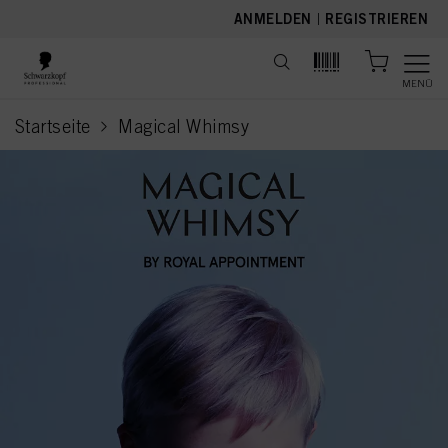
text.skipToContent
text.skipToNavigation
ANMELDEN
|
REGISTRIEREN
MENÜ
Startseite
Magical Whimsy
current page