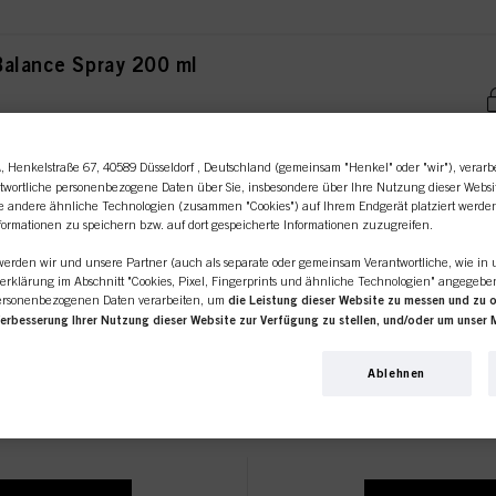
Balance Spray 200 ml
A
, Henkelstraße 67, 40589 Düsseldorf , Deutschland (gemeinsam "Henkel" oder "wir"), verarb
twortliche personenbezogene Daten über Sie, insbesondere über Ihre Nutzung dieser Websi
xing Lotion 1000 ml
ie andere ähnliche Technologien (zusammen "Cookies") auf Ihrem Endgerät platziert werde
formationen zu speichern bzw. auf dort gespeicherte Informationen zuzugreifen.
 werden wir und unsere Partner (auch als separate oder gemeinsam Verantwortliche, wie in 
erklärung im Abschnitt "Cookies, Pixel, Fingerprints und ähnliche Technologien" angegeb
ersonenbezogenen Daten verarbeiten, um
die Leistung dieser Website zu messen und zu 
Verbesserung Ihrer Nutzung dieser Website zur Verfügung zu stellen, und/oder um unser 
line-Shop richtet sich ausschl
erden Ihre Nutzung dieser Website sowie Ihre geschäftlichen Interaktionen mit uns (bzw. s
 analysieren und auf dieser Grundlage Ihre Käufe unserer Produkte auf Websites Dritter nach
Ablehnen
rnehmen pflegen und individuelle Profile über Sie erstellen, die mit Daten angereichert 
G HYDROWAVE GLAMOUR WAV
Friseursalons / -unternehmen.
bsites bezogen werden. Wir verwenden diese Profile zum Zweck der Personalisierung unse
 auf dieser Website und in anderen (Dritt-)Medien über die Ihnen oder Ihrem Haushalt z
 für Sie interessant sein könnte (z. B. auf der Grundlage Ihrer ermittelten Interessen), so
ssen und zu optimieren.
mour Wave 0 Perm Lotion 80 ml
zur Verarbeitung Ihrer Daten finden Sie in unserer in der Fußzeile verlinkten Datenschutze