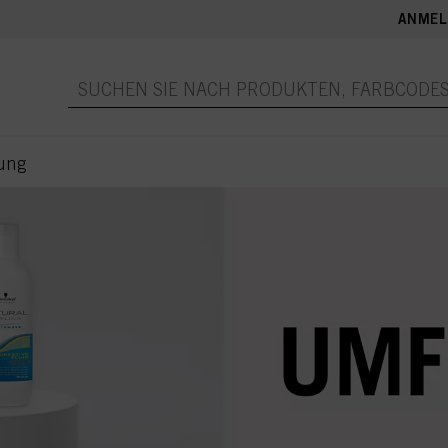
ANMEL
ung
e