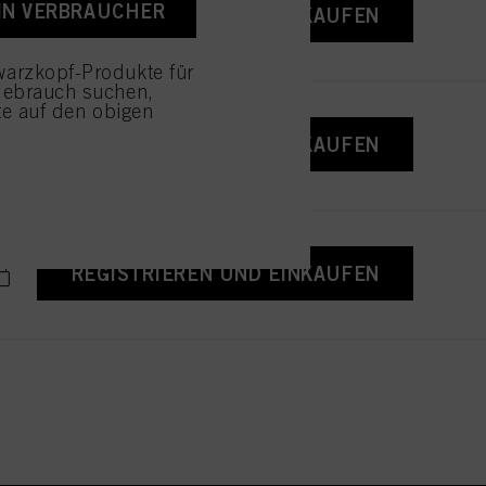
EIN VERBRAUCHER
REGISTRIEREN UND EINKAUFEN
 die Zukunft widerrufen,
in Link befindet. Weitere
den detaillierten
arzkopf-Produkte für
Gebrauch suchen,
wendung von Cookies
tte auf den obigen
ustimmen" klicken,
REGISTRIEREN UND EINKAUFEN
enannten Zwecke zu. Wenn
r Verfügung zu stellen.
REGISTRIEREN UND EINKAUFEN