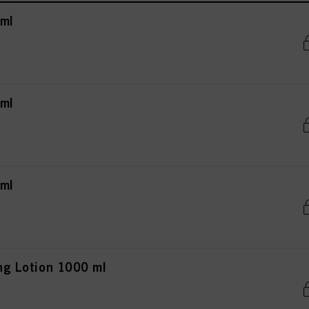
 ml
 ml
 ml
ing Lotion 1000 ml