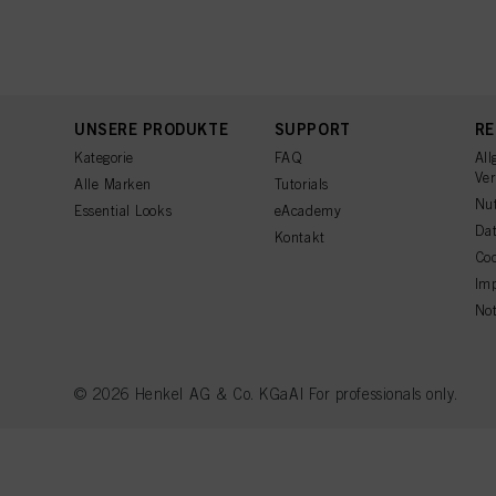
UNSERE PRODUKTE
SUPPORT
RE
Kategorie
FAQ
All
Ve
Alle Marken
Tutorials
Nu
Essential Looks
eAcademy
Dat
Kontakt
Coo
Im
Not
© 2026 Henkel AG & Co. KGaA| For professionals only.