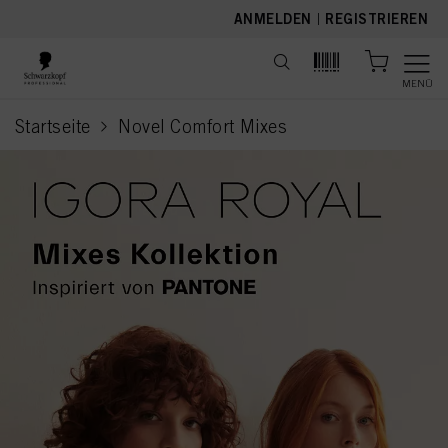
text.skipToContent
text.skipToNavigation
ANMELDEN
|
REGISTRIEREN
MENÜ
Startseite
Novel Comfort Mixes
current page