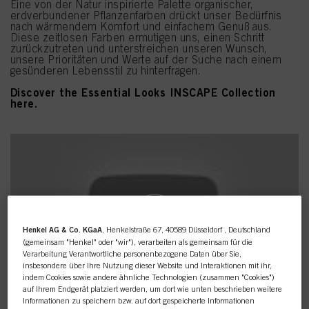
Eine von der Natur inspirierte Palette organischer,
erdverbundener Pflanzenfarben drückt unser Bedürfnis
nach wärmendem Komfort und einfachem Genuß aus.
Diese zeitlosen Farben ermutigen uns, einen Schritt
zurückzutreten und unterstreichen unseren Wunsch,
unsere Prioritäten und Werte auf der Suche nach einem
gesünderen Lebensstil zu hinterfragen.
Discover the Essential Looks INSCAPE Collection
here.
Henkel AG & Co. KGaA
, Henkelstraße 67, 40589 Düsseldorf , Deutschland
(gemeinsam "Henkel" oder "wir"), verarbeiten als gemeinsam für die
Verarbeitung Verantwortliche personenbezogene Daten über Sie,
insbesondere über Ihre Nutzung dieser Website und Interaktionen mit ihr,
indem Cookies sowie andere ähnliche Technologien (zusammen "Cookies")
auf Ihrem Endgerät platziert werden, um dort wie unten beschrieben weitere
Informationen zu speichern bzw. auf dort gespeicherte Informationen