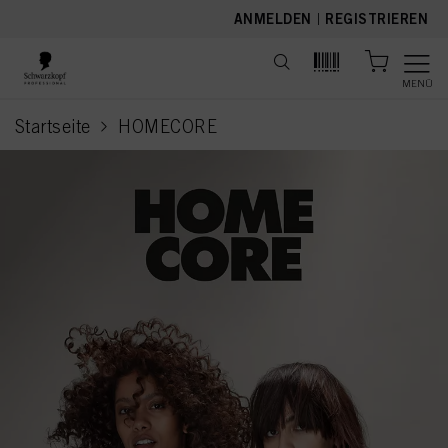
text.skipToContent
text.skipToNavigation
ANMELDEN
|
REGISTRIEREN
MENÜ
Startseite
HOMECORE
current page