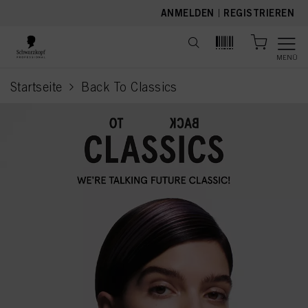
text.skipToContent
text.skipToNavigation
ANMELDEN
|
REGISTRIEREN
MENÜ
Startseite
Back To Classics
current page