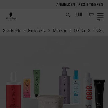
text.skipToContent
text.skipToNavigation
ANMELDEN
|
REGISTRIEREN
MENÜ
Startseite
Produkte
Marken
OSiS+
OSiS+
current pa