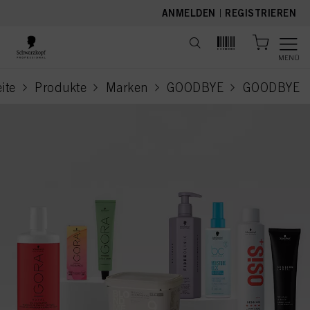
text.skipToContent
text.skipToNavigation
ANMELDEN
|
REGISTRIEREN
MENÜ
eite
Produkte
Marken
GOODBYE
GOODBYE
curren