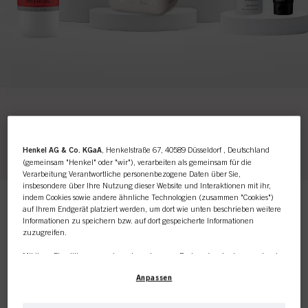
Henkel AG & Co. KGaA
, Henkelstraße 67, 40589 Düsseldorf , Deutschland
(gemeinsam "Henkel" oder "wir"), verarbeiten als gemeinsam für die
Verarbeitung Verantwortliche personenbezogene Daten über Sie,
insbesondere über Ihre Nutzung dieser Website und Interaktionen mit ihr,
Dieser Online-Shop richtet
indem Cookies sowie andere ähnliche Technologien (zusammen "Cookies")
auf Ihrem Endgerät platziert werden, um dort wie unten beschrieben weitere
sich ausschließlich an
Informationen zu speichern bzw. auf dort gespeicherte Informationen
zuzugreifen.
Friseursalons / -
Mit Ihrer Einwilligung werden wir und unsere Partner (auch als separate oder
gemeinsam Verantwortliche, wie in unserer in der Fußzeile verlinkten
Produkte
unternehmen.
Anpassen
Datenschutzerklärung im Abschnitt "Cookies, Pixel, Fingerprints und ähnliche
Relevanz
Technologien" angegeben) zudem Cookies verwenden und Ihre
personenbezogenen Daten verarbeiten, um
die Leistung dieser Website zu