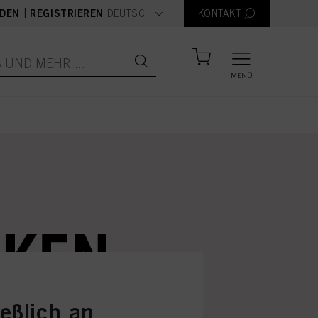
text.language
|
DEN
REGISTRIEREN
DEUTSCH
KONTAKT
MENÜ
ießlich an